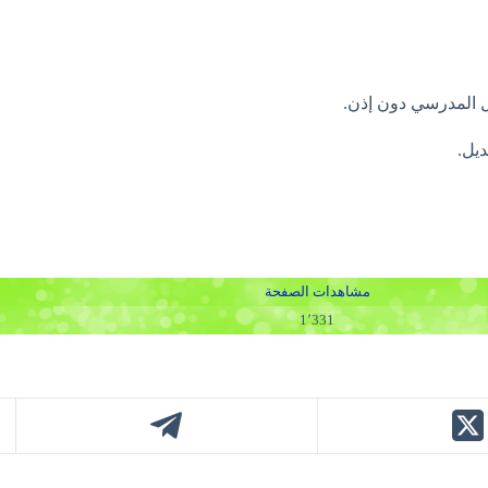
– 🚫 يُحظر استخدام 
– 
مشاهدات الصفحة
1٬331