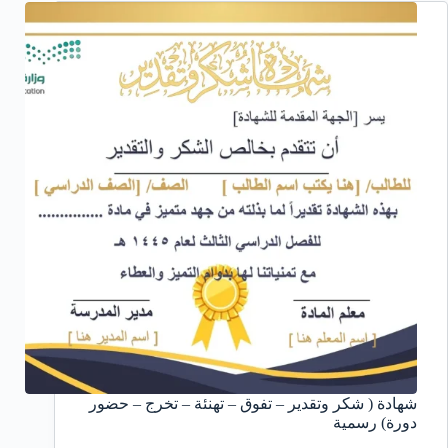
شهادة ( شكر وتقدير – تفوق – تهنئة – تخرج – حضور
دورة) رسمية