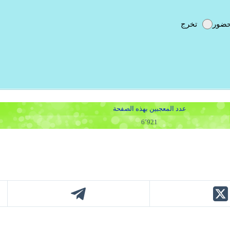
حضور
تخرج
عدد المعجبين بهذه الصفحة
6٬921