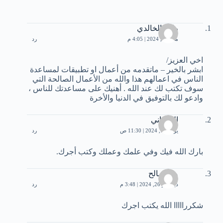
رافع الخالدي
مايو 12, 2024 | 4:05 م
رد
اخي العزيز/
ابشر بالخير – ماتقدمه من أعمال او تطبيقات لمساعدة
الناس في اعمالهم هذا والله من الأعمال الصالحة التي
سوف تكتب لك عند الله . أهنيك على مساعدتك للناس ،
وادعو لك بالتوفيق في الدنيا والأخرة
الغزواني
يونيو 10, 2024 | 11:30 ص
رد
بارك الله فيك وفي علمك وعملك وكتب أجرك.
مي صالح
ديسمبر 26, 2024 | 3:48 م
رد
شكررااااا الله يكتب اجرك