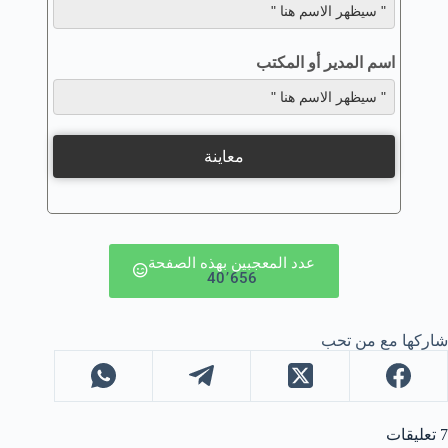
اسم المدير أو المكتب
معاينة
عدد المعجبين بهذه الصفحة
40٬656
شاركها مع من تحب
7 تعليقات