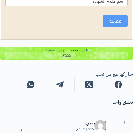
معاينة
عدد المعجبين بهذه الصفحة
9٬555
شاركها مع من تحب
تعليق واحد
اببو الميمي
مايو 15, 2024 | 5:39 م
رد