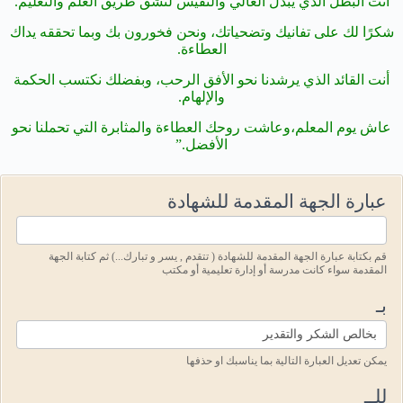
أنت البطل الذي يبذل الغالي والنفيس لتشق طريق العلم والتعليم.
شكرًا لك على تفانيك وتضحياتك، ونحن فخورون بك وبما تحققه يداك
العطاءة.
أنت القائد الذي يرشدنا نحو الأفق الرحب، وبفضلك نكتسب الحكمة
والإلهام.
عاش يوم المعلم،
وعاشت روحك العطاءة والمثابرة التي تحملنا نحو
الأفضل.”
Teacher's_Day5
عبارة الجهة المقدمة للشهادة
قم بكتابة عبارة الجهة المقدمة للشهادة ( تتقدم , يسر و تبارك...) ثم كتابة الجهة
المقدمة سواء كانت مدرسة أو إدارة تعليمية أو مكتب
بـ
يمكن تعديل العبارة التالية بما يناسبك او حذفها
للــ