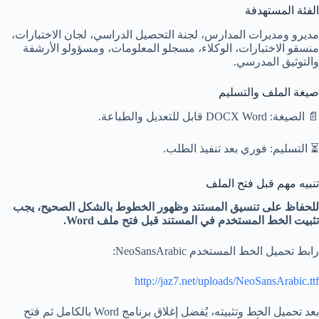
الفئة المستهدفة
مديرو ومديرات المدارس، لجنة التحصيل الدراسي، لجان الاختبارات،
منسقو الاختبارات، الوكلاء، مسجلو المعلومات، ومسؤولو الأرشفة
والتوثيق المدرسي.
صيغة الملف والتسليم
📄 الصيغة: DOCX Word قابل للتعديل والطباعة.
⏳ التسليم: فوري بعد تنفيذ الطلب.
تنبيه مهم قبل فتح الملف
للحفاظ على تنسيق المستند وظهور الخطوط بالشكل الصحيح، يجب
تثبيت الخط المستخدم في المستند قبل فتح ملف Word.
رابط تحميل الخط المستخدم NeoSansArabic:
http://jaz7.net/uploads/NeoSansArabic.ttf
بعد تحميل الخط وتثبيته، يُفضل إغلاق برنامج Word بالكامل ثم فتح