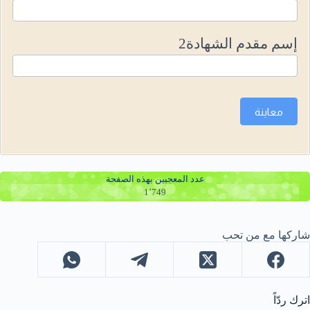
إسم مقدم الشهادة2
معاينة
عدد المعجبين بهذه الصفحة
1٬749
شاركها مع من تحب
اترك ردّاً