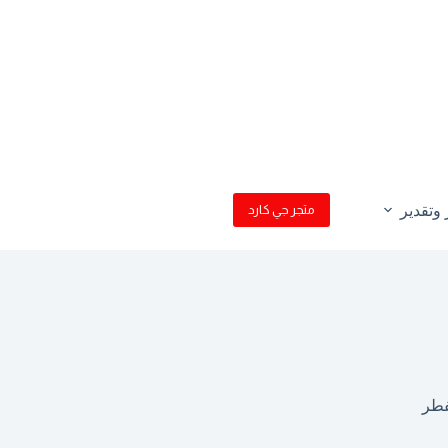
وتقدير
متجر جي كارد
فطر