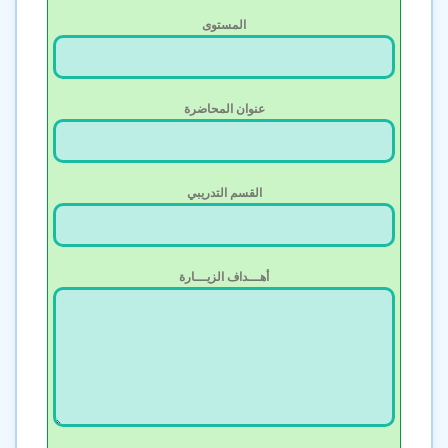
المستوى
عنوان المحاضرة
القسم التدريبي
أهـــداف الزيـــارة